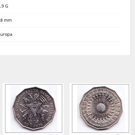
,9 G
28 mm
Europa