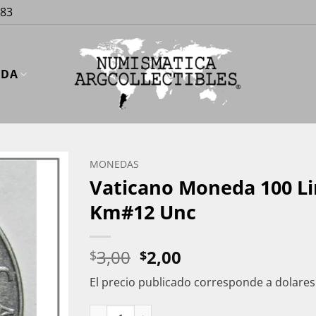
883
UDA
MONEDAS
Vaticano Moneda 100 Lir
Km#12 Unc
El
El
3,00
2,00
$
$
precio
precio
El precio publicado corresponde a dolare
original
actual
era:
es:
Vaticano Moneda 100 Liras Acero 1957 Papa Pi