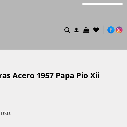
as Acero 1957 Papa Pio Xii
s USD.
o Xii Km#12 Unc cantidad