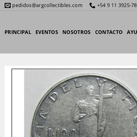
Saltar
pedidos@argcollectibles.com
+54 9 11 3925-7
al
contenido
PRINCIPAL
EVENTOS
NOSOTROS
CONTACTO
AY