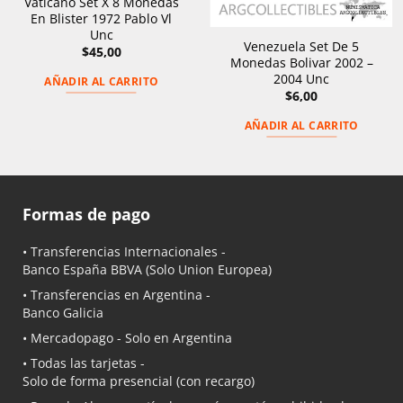
Vaticano Set X 8 Monedas
En Blister 1972 Pablo Vl
Unc
Venezuela Set De 5
$
45,00
Monedas Bolivar 2002 –
2004 Unc
AÑADIR AL CARRITO
$
6,00
AÑADIR AL CARRITO
Formas de pago
• Transferencias Internacionales -
Banco España BBVA
(Solo Union Europea)
• Transferencias en Argentina -
Banco Galicia
•
Mercadopago
- Solo en Argentina
• Todas las tarjetas -
Solo de forma presencial (con recargo)