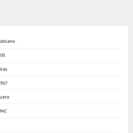
Vaticano
100
iras
1957
Acero
UNC