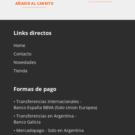
$8,00.
$4,00.
AÑADIR AL CARRITO
Links directos
Home
Contacto
Novedades
Tienda
Formas de pago
• Transferencias Internacionales -
Banco España BBVA
(Solo Union Europea)
• Transferencias en Argentina -
Banco Galicia
•
Mercadopago
- Solo en Argentina