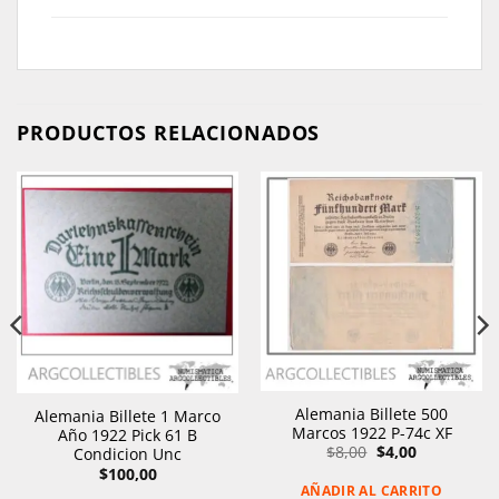
PRODUCTOS RELACIONADOS
Alemania Billete 500
Alemania Billete 1 Marco
Marcos 1922 P-74c XF
Año 1922 Pick 61 B
El
El
$
8,00
$
4,00
Condicion Unc
precio
precio
$
100,00
original
actual
AÑADIR AL CARRITO
era:
es: