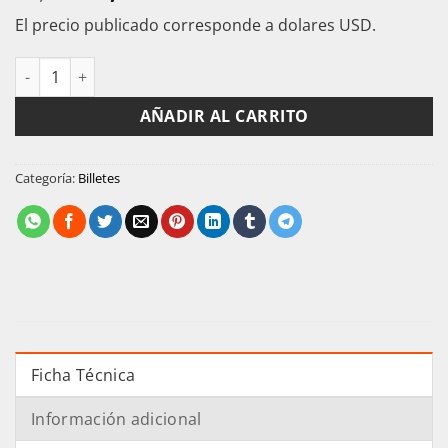
precio
precio
El precio publicado corresponde a dolares USD.
original
actual
era:
es:
Zambia Billete 10 Kwacha 1980 Pick 26e Condicion Unc cantida
$2,00.
$1,00.
AÑADIR AL CARRITO
Categoría:
Billetes
Ficha Técnica
Información adicional