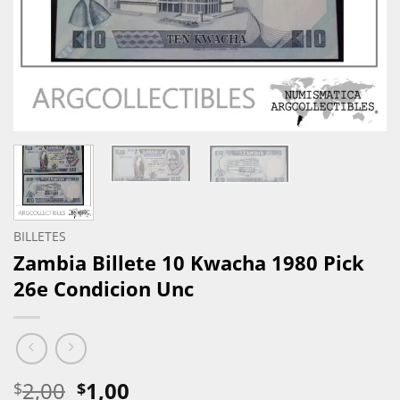
BILLETES
Zambia Billete 10 Kwacha 1980 Pick
26e Condicion Unc
El
El
2,00
1,00
$
$