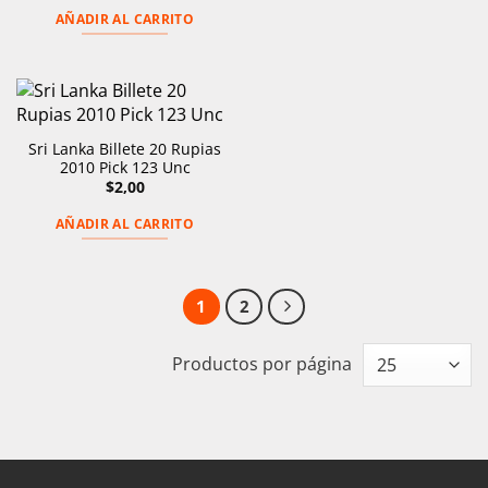
original
actual
AÑADIR AL CARRITO
era:
es:
$8,00.
$4,00.
Sri Lanka Billete 20 Rupias
2010 Pick 123 Unc
$
2,00
AÑADIR AL CARRITO
1
2
Productos por página