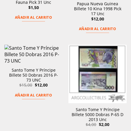
Fauna Pick 31 Unc
Papua Nueva Guinea
$
1,50
Billete 10 Kina 1998 Pick
17 Unc
AÑADIR AL CARRITO
$
12,00
AÑADIR AL CARRITO
Santo Tome Y Príncipe
Billete 50 Dobras 2016 P-
73 UNC
El
El
$
15,00
$
12,00
precio
precio
original
actual
AÑADIR AL CARRITO
era:
es:
$15,00.
$12,00.
Santo Tome Y Príncipe
Billete 5000 Dobras P-65 D
2013 Unc
El
El
$
4,00
$
2,00
precio
precio