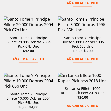
original
actual
AÑADIR AL CARRITO
era:
es:
$4,00.
$2,00.
Santo Tome Y Principe
Santo Tome Y Principe
Billete 20.000 Dobras 2004
Billete 5.000 Dobras 1996
Pick 67b Unc
Pick 65b Unc
El
El
$
12,00
$
9,50
$
3,00
precio
precio
original
actual
AÑADIR AL CARRITO
AÑADIR AL CARRITO
era:
es:
$9,50.
$3,00.
Sri Lanka Billete 1000
Rupias Pick-new 2018 Unc
Santo Tome Y Principe
$
20,00
Billete 10.000 Dobras 2004
Pick 66b Unc
AÑADIR AL CARRITO
El
El
$
8,00
$
4,00
precio
precio